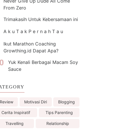
Never Give Up Dude All Come
From Zero
Trimakasih Untuk Kebersamaan ini
A k u T a k P e r n a h T a u
Ikut Marathon Coaching
Growthing.id Dapat Apa?
Yuk Kenali Berbagai Macam Soy
Sauce
ATEGORY
Review
Motivasi Diri
Blogging
Cerita Inspiratif
Tips Parenting
Travelling
Relationship