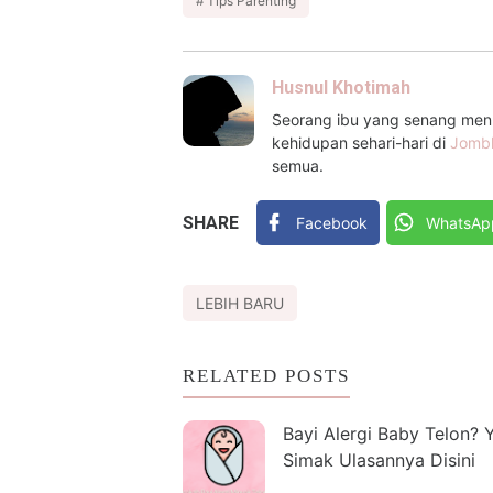
Tips Parenting
Husnul Khotimah
Seorang ibu yang senang menul
kehidupan sehari-hari di
Jomb
semua.
SHARE
Facebook
WhatsAp
LEBIH BARU
RELATED POSTS
Bayi Alergi Baby Telon? 
Simak Ulasannya Disini