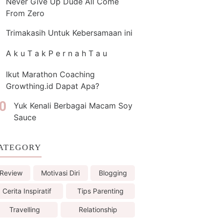
Never Give Up Dude All Come
From Zero
Trimakasih Untuk Kebersamaan ini
A k u T a k P e r n a h T a u
Ikut Marathon Coaching
Growthing.id Dapat Apa?
Yuk Kenali Berbagai Macam Soy
Sauce
ATEGORY
Review
Motivasi Diri
Blogging
Cerita Inspiratif
Tips Parenting
Travelling
Relationship