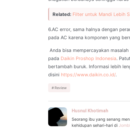
Related:
Filter untuk Mandi Lebih 
6.AC error, sama halnya dengan perang
pada AC karena komponen yang ber
Anda bisa mempercayakan masalah p
pada
Daikin Proshop Indonesia
. Patu
bertambah buruk. Informasi lebih l
disini
https://www.daikin.co.id/
.
Review
Husnul Khotimah
Seorang ibu yang senang menul
kehidupan sehari-hari di
Jomb