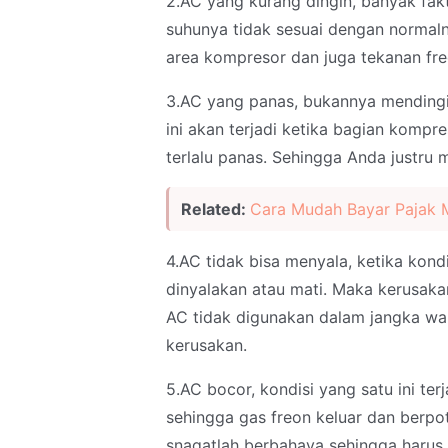
2.AC yang kurang dingin, banyak fa
suhunya tidak sesuai dengan normaln
area kompresor dan juga tekanan fr
3.AC yang panas, bukannya mendingi
ini akan terjadi ketika bagian komp
terlalu panas. Sehingga Anda justru
Related:
Cara Mudah Bayar Pajak 
4.AC tidak bisa menyala, ketika kond
dinyalakan atau mati. Maka kerusakan
AC tidak digunakan dalam jangka w
kerusakan.
5.AC bocor, kondisi yang satu ini terj
sehingga gas freon keluar dan berpot
snagatlah berbahaya sehingga harus 