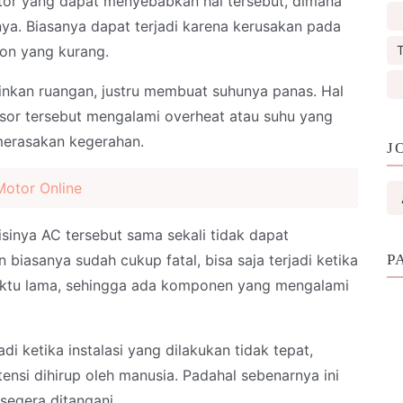
ktor yang dapat menyebabkan hal tersebut, dimana
ya. Biasanya dapat terjadi karena kerusakan pada
T
eon yang kurang.
nkan ruangan, justru membuat suhunya panas. Hal
resor tersebut mengalami overheat atau suhu yang
 merasakan kegerahan.
J
Motor Online
isinya AC tersebut sama sekali tidak dapat
 biasanya sudah cukup fatal, bisa saja terjadi ketika
P
aktu lama, sehingga ada komponen yang mengalami
adi ketika instalasi yang dilakukan tidak tepat,
ensi dihirup oleh manusia. Padahal sebenarnya ini
segera ditangani.