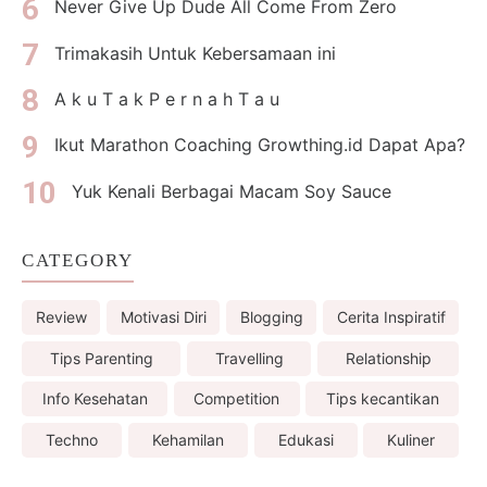
Never Give Up Dude All Come From Zero
Trimakasih Untuk Kebersamaan ini
A k u T a k P e r n a h T a u
Ikut Marathon Coaching Growthing.id Dapat Apa?
Yuk Kenali Berbagai Macam Soy Sauce
CATEGORY
Review
Motivasi Diri
Blogging
Cerita Inspiratif
Tips Parenting
Travelling
Relationship
Info Kesehatan
Competition
Tips kecantikan
Techno
Kehamilan
Edukasi
Kuliner