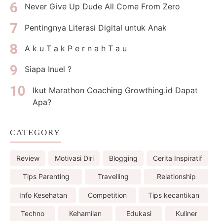
Never Give Up Dude All Come From Zero
Pentingnya Literasi Digital untuk Anak
A k u T a k P e r n a h T a u
Siapa Inuel ?
Ikut Marathon Coaching Growthing.id Dapat
Apa?
CATEGORY
Review
Motivasi Diri
Blogging
Cerita Inspiratif
Tips Parenting
Travelling
Relationship
Info Kesehatan
Competition
Tips kecantikan
Techno
Kehamilan
Edukasi
Kuliner