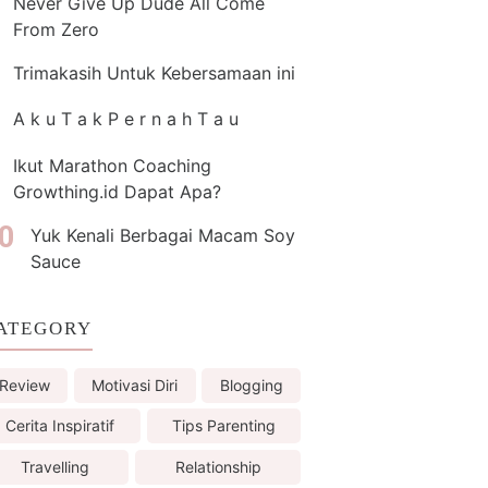
Never Give Up Dude All Come
From Zero
Trimakasih Untuk Kebersamaan ini
A k u T a k P e r n a h T a u
Ikut Marathon Coaching
Growthing.id Dapat Apa?
Yuk Kenali Berbagai Macam Soy
Sauce
ATEGORY
Review
Motivasi Diri
Blogging
Cerita Inspiratif
Tips Parenting
Travelling
Relationship