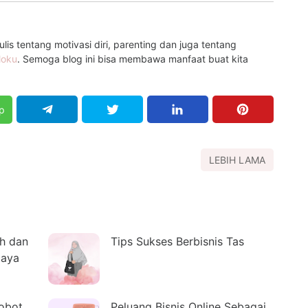
is tentang motivasi diri, parenting dan juga tentang
loku
. Semoga blog ini bisa membawa manfaat buat kita
p
LEBIH LAMA
h dan
Tips Sukses Berbisnis Tas
caya
obot
Peluang Bisnis Online Sebagai