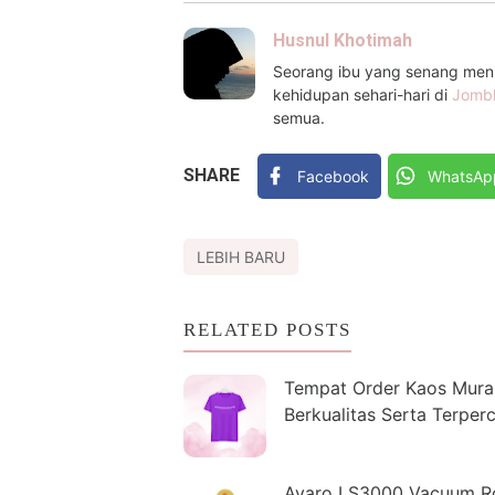
Husnul Khotimah
Seorang ibu yang senang menul
kehidupan sehari-hari di
Jomb
semua.
SHARE
Facebook
WhatsAp
LEBIH BARU
RELATED POSTS
Tempat Order Kaos Mura
Berkualitas Serta Terper
Avaro LS3000 Vacuum R