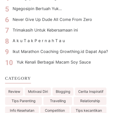
Ngegosipin Bertuah Yuk...
Never Give Up Dude All Come From Zero
Trimakasih Untuk Kebersamaan ini
A k u T a k P e r n a h T a u
Ikut Marathon Coaching Growthing.id Dapat Apa?
Yuk Kenali Berbagai Macam Soy Sauce
CATEGORY
Review
Motivasi Diri
Blogging
Cerita Inspiratif
Tips Parenting
Travelling
Relationship
Info Kesehatan
Competition
Tips kecantikan