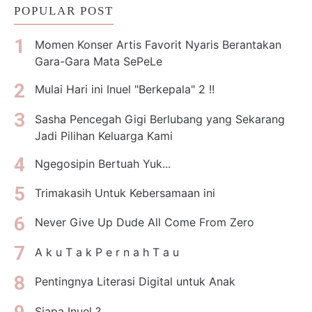
POPULAR POST
Momen Konser Artis Favorit Nyaris Berantakan
Gara-Gara Mata SePeLe
Mulai Hari ini Inuel "Berkepala" 2 !!
Sasha Pencegah Gigi Berlubang yang Sekarang
Jadi Pilihan Keluarga Kami
Ngegosipin Bertuah Yuk...
Trimakasih Untuk Kebersamaan ini
Never Give Up Dude All Come From Zero
A k u T a k P e r n a h T a u
Pentingnya Literasi Digital untuk Anak
Siapa Inuel ?